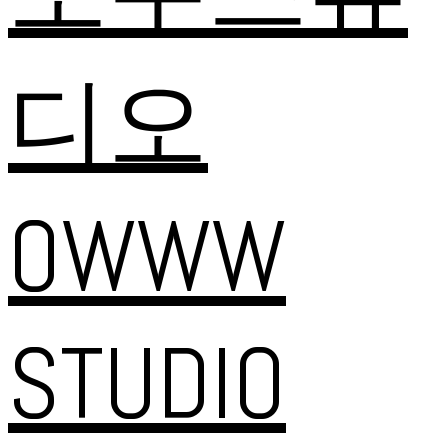
디오
OWWW
STUDIO