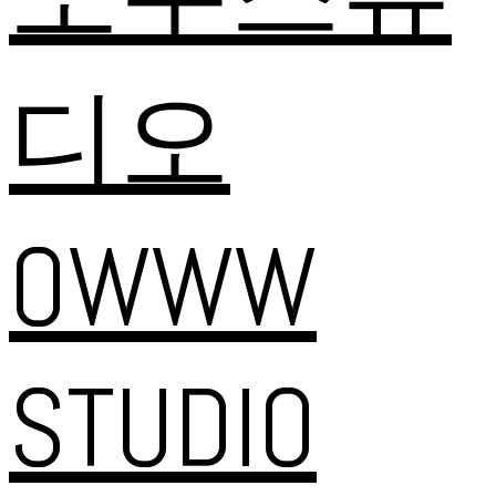
디오
OWWW
STUDIO