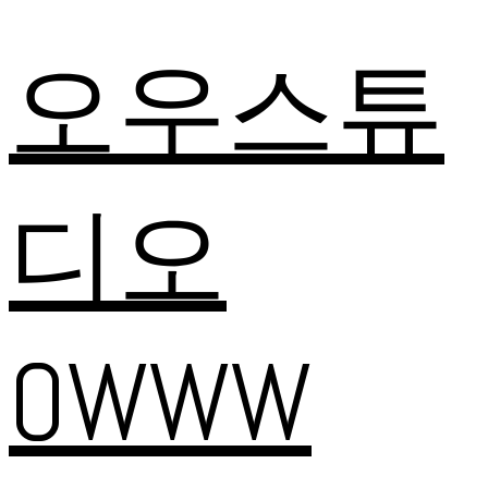
오우스튜
디오
OWWW