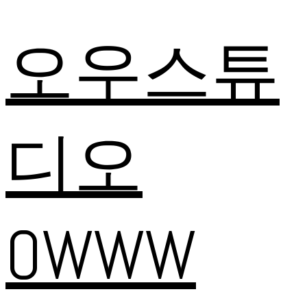
오우스튜
디오
OWWW