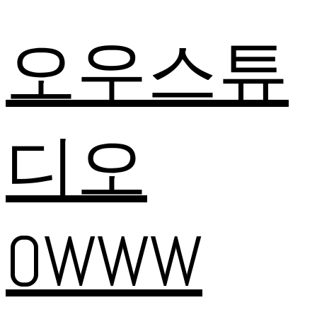
오우스튜
디오
OWWW