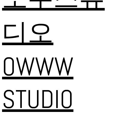
디오
OWWW
STUDIO