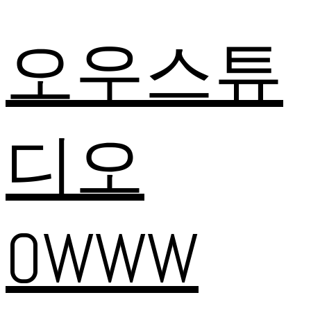
오우스튜
디오
OWWW