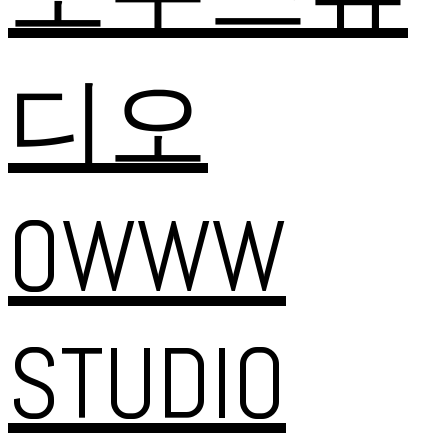
디오
OWWW
STUDIO