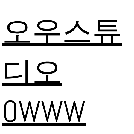
오우스튜
디오
OWWW