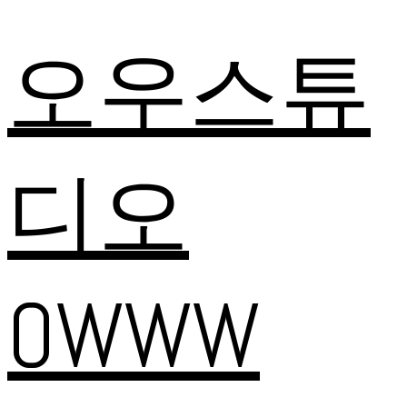
오우스튜
디오
OWWW