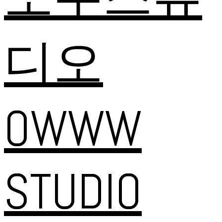
디오
OWWW
STUDIO