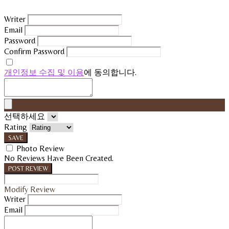
Writer
Email
Password
Confirm Password
개인정보 수집 및 이용
에 동의합니다.
선택하세요
Rating
SAVE
Photo Review
No Reviews Have Been Created.
POST REVIEW
Modify Review
Writer
Email