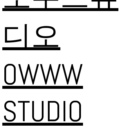
디오
OWWW
STUDIO