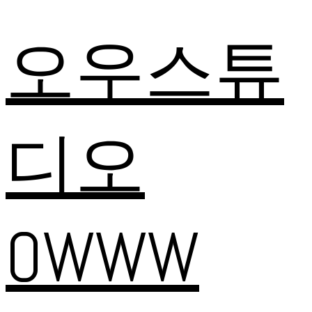
오우스튜
디오
OWWW