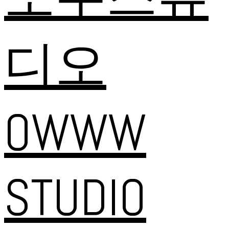
디오
OWWW
STUDIO