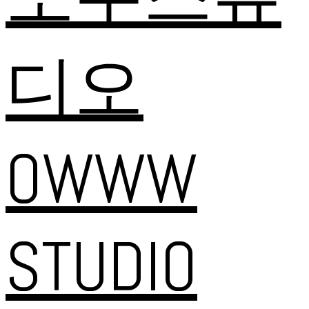
디오
OWWW
STUDIO