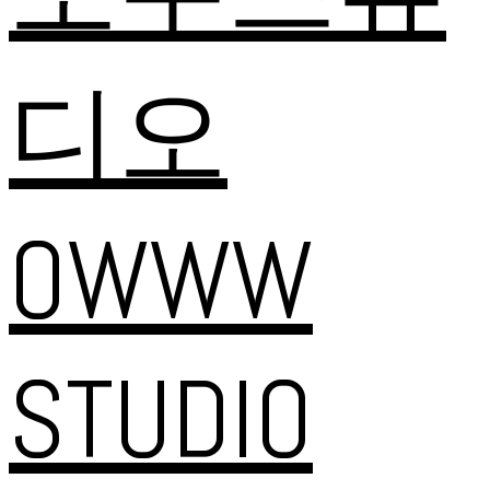
디오
OWWW
STUDIO