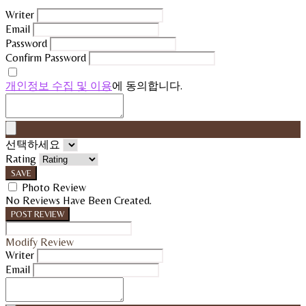
Writer
Email
Password
Confirm Password
개인정보 수집 및 이용
에 동의합니다.
선택하세요
Rating
SAVE
Photo Review
No Reviews Have Been Created.
POST REVIEW
Modify Review
Writer
Email