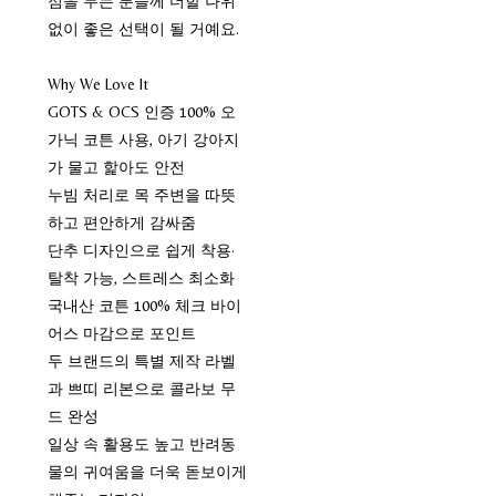
점을 두는 분들께 더할 나위
없이 좋은 선택이 될 거예요.
Why We Love It
GOTS & OCS 인증 100% 오
가닉 코튼 사용, 아기 강아지
가 물고 핥아도 안전
누빔 처리로 목 주변을 따뜻
하고 편안하게 감싸줌
단추 디자인으로 쉽게 착용·
탈착 가능, 스트레스 최소화
국내산 코튼 100% 체크 바이
어스 마감으로 포인트
두 브랜드의 특별 제작 라벨
과 쁘띠 리본으로 콜라보 무
드 완성
일상 속 활용도 높고 반려동
물의 귀여움을 더욱 돋보이게