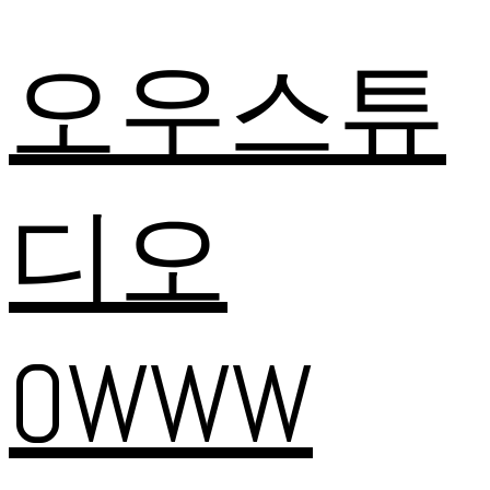
오우스튜
디오
OWWW