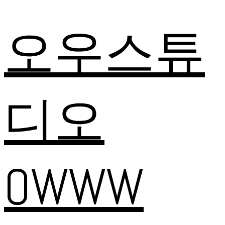
오우스튜
디오
OWWW