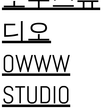
디오
OWWW
STUDIO