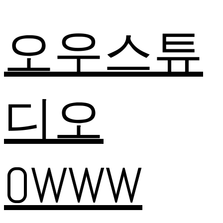
오우스튜
디오
OWWW