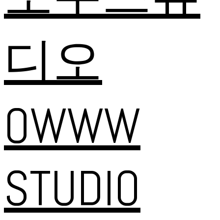
디오
OWWW
STUDIO