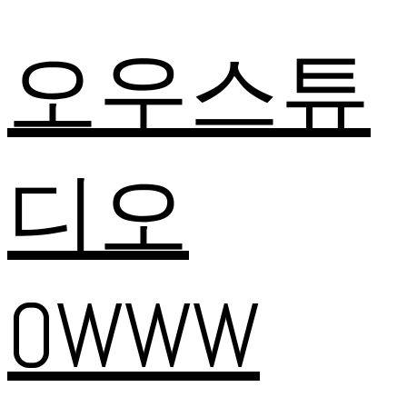
오우스튜
디오
OWWW