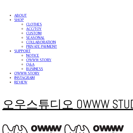
ABOUT
SHOP
CLOTHES
ACC/TOY
CUSTOM
SEASONAL
COLLABORATION
PRIVATE PAYMENT
SUPPORT
NOTICE
OWWW STORY
Q&A
BUSINESS
OWWW STORY
INSTAGRAM
REVIEW
오우스튜디오 OWWW STUD