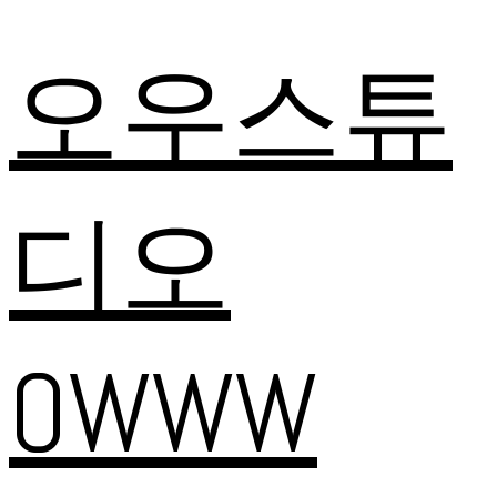
오우스튜
디오
OWWW