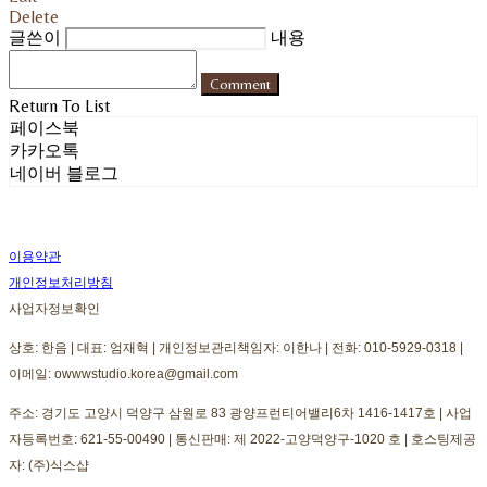
Delete
글쓴이
내용
Comment
Return To List
페이스북
카카오톡
네이버 블로그
이용약관
개인정보처리방침
사업자정보확인
상호: 한음 | 대표: 엄재혁 | 개인정보관리책임자: 이한나 | 전화: 010-5929-0318 |
이메일: owwwstudio.korea@gmail.com
주소: 경기도 고양시 덕양구 삼원로 83 광양프런티어밸리6차 1416-1417호 | 사업
자등록번호:
621-55-00490
| 통신판매:
제 2022-고양덕양구-1020 호
| 호스팅제공
자: (주)식스샵