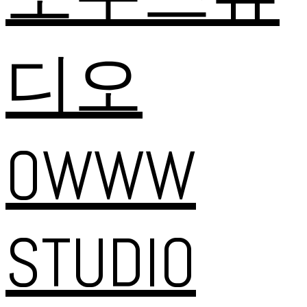
디오
OWWW
STUDIO