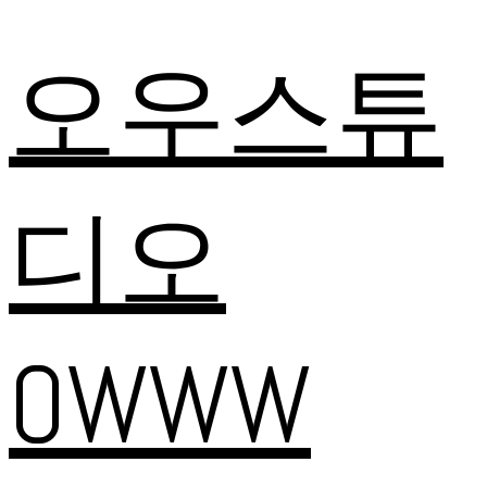
오우스튜
디오
OWWW