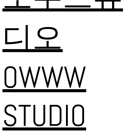
디오
OWWW
STUDIO