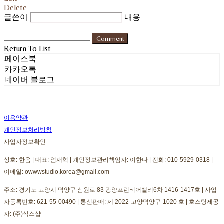
Delete
글쓴이
내용
Comment
Return To List
페이스북
카카오톡
네이버 블로그
이용약관
개인정보처리방침
사업자정보확인
상호: 한음 | 대표: 엄재혁 | 개인정보관리책임자: 이한나 | 전화: 010-5929-0318 |
이메일: owwwstudio.korea@gmail.com
주소: 경기도 고양시 덕양구 삼원로 83 광양프런티어밸리6차 1416-1417호 | 사업
자등록번호:
621-55-00490
| 통신판매:
제 2022-고양덕양구-1020 호
| 호스팅제공
자: (주)식스샵