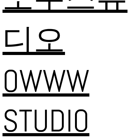
디오
OWWW
STUDIO