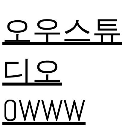
오우스튜
디오
OWWW